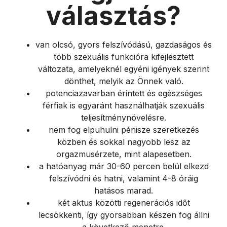
választás?
van olcsó, gyors felszívódású, gazdaságos és
több szexuális funkcióra kifejlesztett
változata, amelyeknél egyéni igények szerint
dönthet, melyik az Önnek való.
potenciazavarban érintett és egészséges
férfiak is egyaránt használhatják szexuális
teljesítménynövelésre.
nem fog elpuhulni pénisze szeretkezés
közben és sokkal nagyobb lesz az
orgazmusérzete, mint alapesetben.
a hatóanyag már 30-60 percen belül elkezd
felszívódni és hatni, valamint 4-8 óráig
hatásos marad.
két aktus közötti regenerációs időt
lecsökkenti, így gyorsabban készen fog állni
a következő menetre.