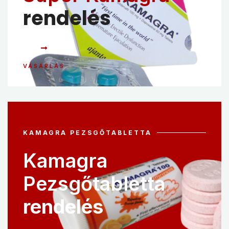
rendelés
VÁSÁRLÁS
KAMAGRA PEZSGŐTABLETTA
Kamagra
Pezsgőtabletta
rendelés