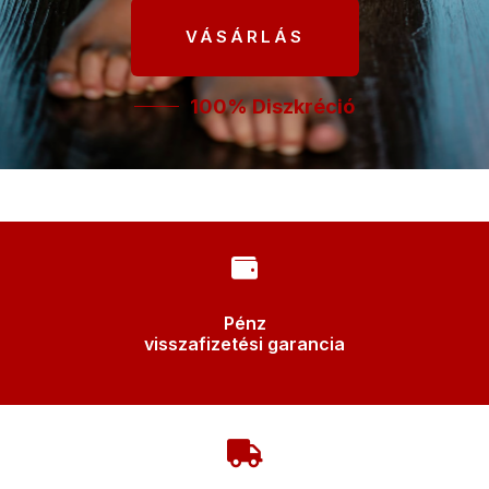
VÁSÁRLÁS
100% Diszkréció
Pénz
visszafizetési garancia