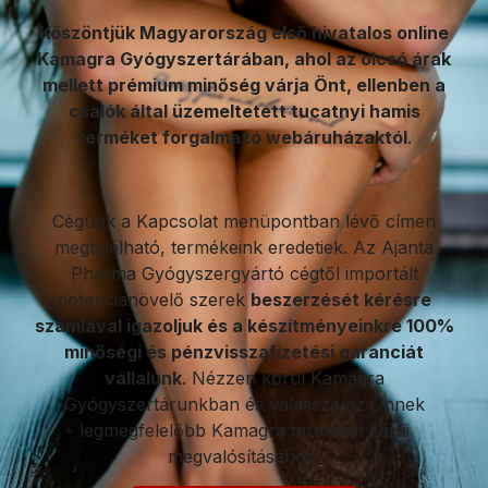
Köszöntjük Magyarország első hivatalos online
Kamagra Gyógyszertárában, ahol az olcsó árak
mellett prémium minőség várja Önt, ellenben a
csalók által üzemeltetett tucatnyi hamis
terméket forgalmazó webáruházaktól
.
Cégünk a Kapcsolat menüpontban lévő címen
megtalálható, termékeink eredetiek. Az Ajanta
Pharma Gyógyszergyártó cégtől importált
potencianövelő szerek
beszerzését kérésre
számlával igazoljuk és a készítményeinkre 100%
minőségi és pénzvisszafizetési garanciát
vállalunk
. Nézzen körül Kamagra
Gyógyszertárunkban és válassza az Önnek
legmegfelelőbb Kamagra terméket céljai
megvalósításához!