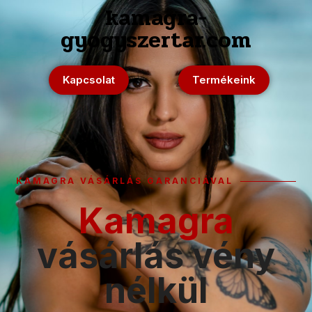
kamagra-
gyogyszertar.com
Kapcsolat
Termékeink
KAMAGRA VÁSÁRLÁS GARANCIÁVAL
Kamagra
vásárlás vény
nélkül