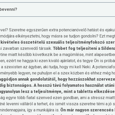
 bevenni?
vel? Szeretne egyszerűen extra potencianövelő hatást és ejakulá
módjára elkényeztetni, hogy másra se tudjon gondolni?
Ezt megt
a
kivételes összetételű szexuális teljesítményfokozó szer
i zavarban szenvedő társaik.
Többet fog teljesíteni a Sildena
tine miatt később következik be a magömlése, mint alapesetben.
, ezért ne hagyja ki ezen kiváló ajánlatot, és tegye Ön is próbá
 szexisten az ágyban, aki tudja, hogy mi kell Neki. A potenciaf
eményebb legyen, ne puhuljon el a szex közben és ehhez még hos
aggódjon annak gondolatától, hogy hozzászokhat szervez
ig biztonságos. A hosszú távú folyamatos használat utáni
 ugyanolyan lesz a teljesítménye, mint a tabletta elkezdése
ság egyre több fiatal szenved ezen gondban, ami a stressz miatt
né levenni válláról a terhet, és ismét vissza szeretne térni a jó
mindennapjaira, így a munkájára is.
Ön már nagyon szerencsés 