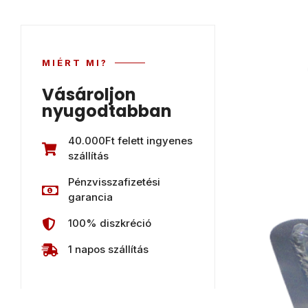
MIÉRT MI?
Vásároljon
nyugodtabban
40.000Ft felett ingyenes
szállítás
Pénzvisszafizetési
garancia
100% diszkréció
1 napos szállítás