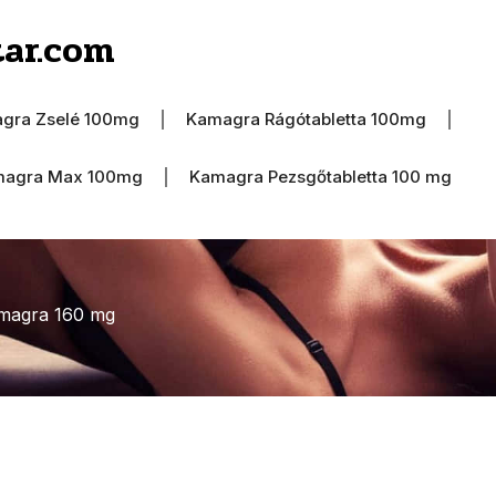
ar.com
gra Zselé 100mg
Kamagra Rágótabletta 100mg
agra Max 100mg
Kamagra Pezsgőtabletta 100 mg
magra 160 mg