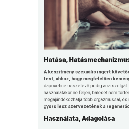
Hatása, Hatásmechanizmu
A készítmény szexuális ingert követőe
test, ahhoz, hogy megfelelően kemén
dapoxetine összetevő pedig arra szolgál, 
használatakor ne féljen, baleset nem törté
megajándékozhatja több orgazmussal, és m
g
yors lesz szervezetének a regeneráci
Használata, Adagolása