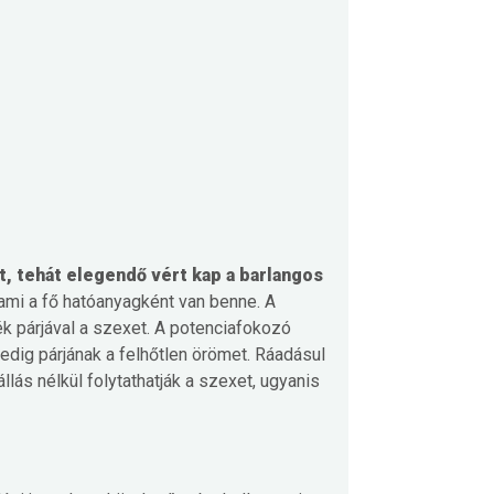
t, tehát elegendő vért kap a barlangos
, ami a fő hatóanyagként van benne.
A
k párjával a szexet.
A potenciafokozó
pedig párjának a felhőtlen örömet. Ráadásul
ás nélkül folytathatják a szexet, ugyanis