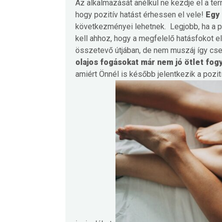
Az alkalmazását anélkül ne kezdje el a ter
hogy pozitív hatást érhessen el vele!
Egy 
következményei lehetnek.
Legjobb, ha a 
kell ahhoz, hogy a megfelelő hatásfokot el 
összetevő útjában, de nem muszáj így cs
olajos fogásokat már nem jó ötlet fog
amiért Önnél is később jelentkezik a pozit