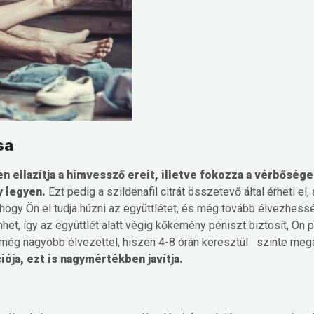
sa
n ellazítja a hímvessző ereit, illetve fokozza a vérbősége
y legyen.
Ezt pedig a szildenafil citrát összetevő által érheti el
hogy Ön el tudja húzni az együttlétet, és még tovább élvezhessé
nhet, így az együttlét alatt végig kőkemény péniszt biztosít, Ön 
ég nagyobb élvezettel, hiszen 4-8 órán keresztül szinte megáll
ója, ezt is nagymértékben javítja.