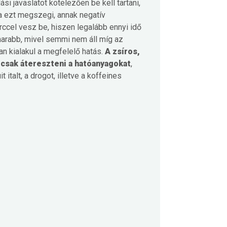
i javaslatot kötelezően be kell tartani,
 ezt megszegi, annak negatív
rccel vesz be, hiszen legalább ennyi idő
marabb, mivel semmi nem áll míg az
an kialakul a megfelelő hatás.
A zsíros,
 csak átereszteni a hatóanyagokat
,
t italt, a drogot, illetve a koffeines