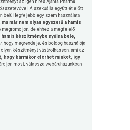
zítményt az igen híres Ajanta Pharma
 összetevővel. A szexuális együttlét előtt
án belül legfeljebb egy szem használata
s ma már nem olyan egyszerű a hamis
e megromoljon, de ehhez a megfelelő
k hamis készítménybe nyúlna bele,
ár, hogy megrendelje, és boldog használója
 olyan készítményt vásárolhasson, ami az
t, hogy bármikor elérhet minket, így
ároljon most, válassza webáruházunkban