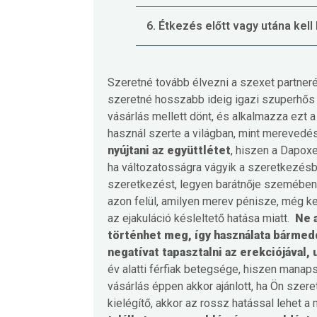
6. Étkezés előtt vagy utána kell
Szeretné tovább élvezni a szexet partneré
szeretné hosszabb ideig igazi szuperhős 
vásárlás mellett dönt, és alkalmazza ezt 
használ szerte a világban, mint merevedés
nyújtani az együttlétet
, hiszen a Dapoxe
ha változatosságra vágyik a szeretkezésben
szeretkezést, legyen barátnője szemében a
azon felül, amilyen merev pénisze, még k
az ejakuláció késleltető hatása miatt.
Ne 
történhet meg, így használata bármedd
negatívat tapasztalni az erekciójával,
év alatti férfiak betegsége, hiszen manap
vásárlás éppen akkor ajánlott, ha Ön szeret
kielégítő, akkor az rossz hatással lehet a 