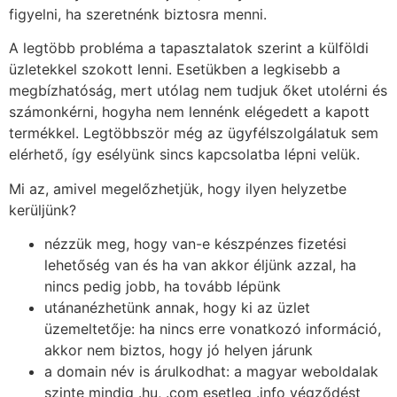
figyelni, ha szeretnénk biztosra menni.
A legtöbb probléma a tapasztalatok szerint a külföldi
üzletekkel szokott lenni. Esetükben a legkisebb a
megbízhatóság, mert utólag nem tudjuk őket utolérni és
számonkérni, hogyha nem lennénk elégedett a kapott
termékkel. Legtöbbször még az ügyfélszolgálatuk sem
elérhető, így esélyünk sincs kapcsolatba lépni velük.
Mi az, amivel megelőzhetjük, hogy ilyen helyzetbe
kerüljünk?
nézzük meg, hogy van-e készpénzes fizetési
lehetőség van és ha van akkor éljünk azzal, ha
nincs pedig jobb, ha tovább lépünk
utánanézhetünk annak, hogy ki az üzlet
üzemeltetője: ha nincs erre vonatkozó információ,
akkor nem biztos, hogy jó helyen járunk
a domain név is árulkodhat: a magyar weboldalak
szinte mindig .hu, .com esetleg .info végződést