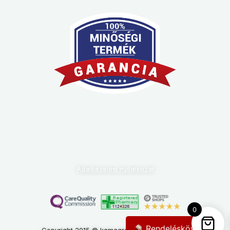
Adatkezelési nyilatkozat
0
Rendeléskövetés