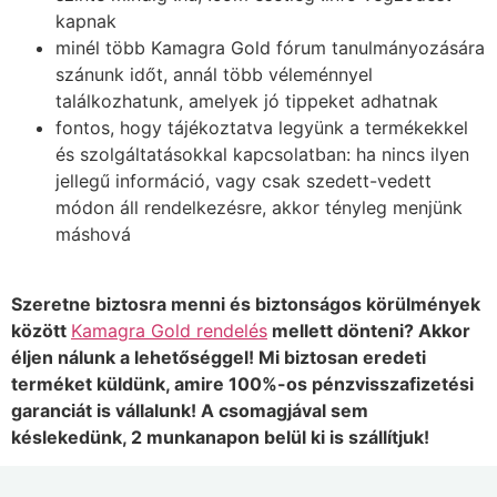
kapnak
minél több Kamagra Gold fórum tanulmányozására
szánunk időt, annál több véleménnyel
találkozhatunk, amelyek jó tippeket adhatnak
fontos, hogy tájékoztatva legyünk a termékekkel
és szolgáltatásokkal kapcsolatban: ha nincs ilyen
jellegű információ, vagy csak szedett-vedett
módon áll rendelkezésre, akkor tényleg menjünk
máshová
Szeretne biztosra menni és biztonságos körülmények
között
Kamagra Gold rendelés
mellett dönteni? Akkor
éljen nálunk a lehetőséggel! Mi biztosan eredeti
terméket küldünk, amire 100%-os pénzvisszafizetési
garanciát is vállalunk! A csomagjával sem
késlekedünk, 2 munkanapon belül ki is szállítjuk!