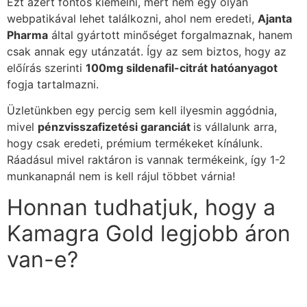
Ezt azért fontos kiemelni, mert nem egy olyan
webpatikával lehet találkozni, ahol nem eredeti,
Ajanta
Pharma
által gyártott minőséget forgalmaznak, hanem
csak annak egy utánzatát. Így az sem biztos, hogy az
előírás szerinti
100mg sildenafil-citrát hatóanyagot
fogja tartalmazni.
Üzletünkben egy percig sem kell ilyesmin aggódnia,
mivel
pénzvisszafizetési garanciát
is vállalunk arra,
hogy csak eredeti, prémium termékeket kínálunk.
Ráadásul mivel raktáron is vannak termékeink, így 1-2
munkanapnál nem is kell rájul többet várnia!
Honnan tudhatjuk, hogy a
Kamagra Gold legjobb áron
van-e?