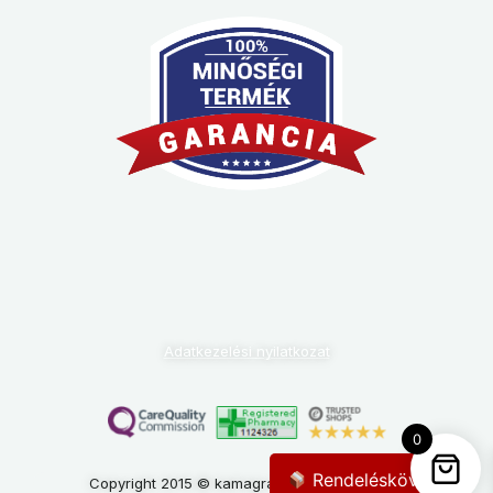
Adatkezelési nyilatkozat
0
Rendeléskövetés
Copyright 2015 © kamagra-gyogyszertar.com