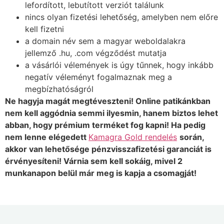
lefordított, lebutított verziót találunk
nincs olyan fizetési lehetőség, amelyben nem előre
kell fizetni
a domain név sem a magyar weboldalakra
jellemző .hu, .com végződést mutatja
a vásárlói vélemények is úgy tűnnek, hogy inkább
negatív véleményt fogalmaznak meg a
megbízhatóságról
Ne hagyja magát megtéveszteni! Online patikánkban
nem kell aggódnia semmi ilyesmin, hanem biztos lehet
abban, hogy prémium terméket fog kapni! Ha pedig
nem lenne elégedett
Kamagra Gold rendelés
során,
akkor van lehetősége pénzvisszafizetési garanciát is
érvényesíteni! Várnia sem kell sokáig, mivel 2
munkanapon belül már meg is kapja a csomagját!