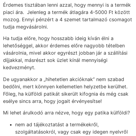
Érdemes tisztában lenni azzal, hogy mennyi is a termék
piaci ára. Jelenleg a termék átlagára 4-5000 Ft között
mozog. Ennyi pénzért a 4 szemet tartalmazó csomagot
tudja megvásárolni.
Ha tudja előre, hogy hosszabb ideig kíván élni a
lehetőséggel, akkor érdemes előre nagyobb tételben
vásárolnia, mivel akkor egyrészt jobban jár a szállítási
díjjakkal, másrészt sok üzlet kínál mennyiségi
kedvezményt.
De ugyanakkor a „hihetetlen akcióknak” nem szabad
bedőlni, mert könnyen kellemetlen helyzetbe kerülhet.
Főleg, ha külföldi patikát sikerült kifognia és még csak
esélye sincs arra, hogy jogait érvényesítse!
Mi lehet árulkodó arra nézve, hogy egy patika külföldi?
nem ad tájékoztatást a termékekről,
szolgáltatásokról, vagy csak egy idegen nyelvről