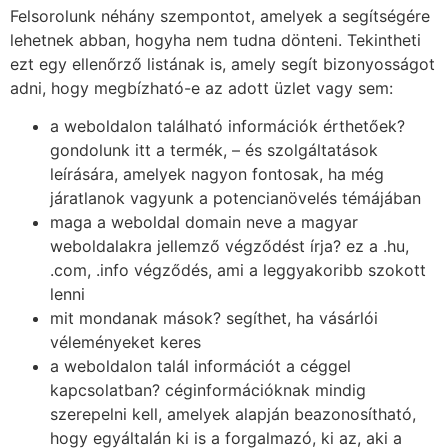
Felsorolunk néhány szempontot, amelyek a segítségére
lehetnek abban, hogyha nem tudna dönteni. Tekintheti
ezt egy ellenőrző listának is, amely segít bizonyosságot
adni, hogy megbízható-e az adott üzlet vagy sem:
a weboldalon található információk érthetőek?
gondolunk itt a termék, – és szolgáltatások
leírására, amelyek nagyon fontosak, ha még
járatlanok vagyunk a potencianövelés témájában
maga a weboldal domain neve a magyar
weboldalakra jellemző végződést írja? ez a .hu,
.com, .info végződés, ami a leggyakoribb szokott
lenni
mit mondanak mások? segíthet, ha vásárlói
véleményeket keres
a weboldalon talál információt a céggel
kapcsolatban? céginformációknak mindig
szerepelni kell, amelyek alapján beazonosítható,
hogy egyáltalán ki is a forgalmazó, ki az, aki a