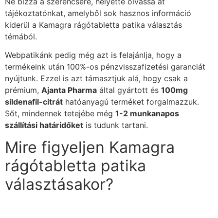
Ne bízza a szerencsére, helyette olvassa át
tájékoztatónkat, amelyből sok hasznos információ
kiderül a Kamagra rágótabletta patika választás
témából.
Webpatikánk pedig még azt is felajánlja, hogy a
termékeink után 100%-os pénzvisszafizetési garanciát
nyújtunk. Ezzel is azt támasztjuk alá, hogy csak a
prémium,
Ajanta Pharma
által gyártott és
100mg
sildenafil-citrát
hatóanyagú terméket forgalmazzuk.
Sőt, mindennek tetejébe még
1-2 munkanapos
szállítási határidőket
is tudunk tartani.
Mire figyeljen Kamagra
rágótabletta patika
választásakor?