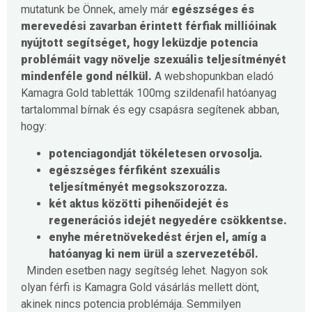
mutatunk be Önnek, amely már
egészséges és
merevedési zavarban érintett férfiak millióinak
nyújtott segítséget, hogy
leküzdje potencia
problémáit vagy növelje szexuális teljesítményét
mindenféle gond nélkül.
A webshopunkban eladó
Kamagra Gold tabletták 100mg szildenafil hatóanyag
tartalommal bírnak és egy csapásra segítenek abban,
hogy:
potenciagondját tökéletesen orvosolja.
egészséges férfiként szexuális
teljesítményét megsokszorozza.
két aktus közötti pihenőidejét és
regenerációs idejét negyedére csökkentse.
enyhe méretnövekedést érjen el, amíg a
hatóanyag ki nem ürül a szervezetéből.
Minden esetben nagy segítség lehet. Nagyon sok
olyan férfi is Kamagra Gold vásárlás mellett dönt,
akinek nincs potencia problémája. Semmilyen