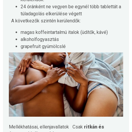
24 óránként ne vegyen be egynél több tablettát a
túladagolás elkerülése végett
A következők szintén kerülendők:
magas koffeintartalmú italok (üdítők, kávé)
alkoholfogyasztás
grapefruit gyümölcslé
Mellékhatásai, ellenjavallatok
Csak
ritkán és