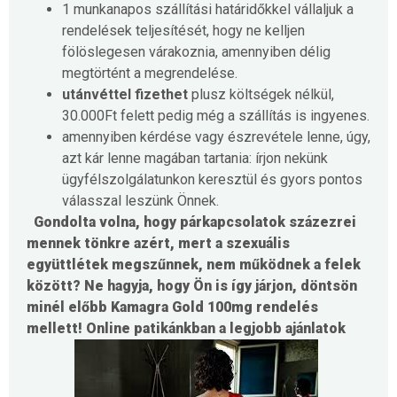
1 munkanapos
szállítási határidőkkel
vállaljuk a
rendelések teljesítését, hogy ne kelljen
fölöslegesen várakoznia, amennyiben délig
megtörtént a megrendelése.
utánvéttel fizethet
plusz költségek nélkül,
30.000Ft felett pedig még a szállítás is ingyenes.
amennyiben kérdése vagy észrevétele lenne, úgy,
azt kár lenne magában tartania: írjon nekünk
ügyfélszolgálatunkon
keresztül és gyors pontos
válasszal leszünk Önnek.
Gondolta volna, hogy párkapcsolatok százezrei
mennek tönkre azért, mert a szexuális
együttlétek megszűnnek, nem működnek a felek
között? Ne hagyja, hogy Ön is így járjon, döntsön
minél előbb Kamagra Gold 100mg rendelés
mellett! Online patikánkban a legjobb ajánlatok