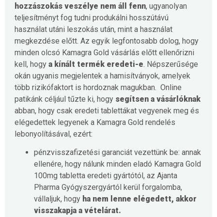
hozzászokás veszélye nem áll fenn
, ugyanolyan
teljesítményt fog tudni produkálni hosszútávú
használat utáni leszokás után, mint a használat
megkezdése előtt.
Az egyik legfontosabb dolog, hogy
minden olcsó Kamagra Gold vásárlás előtt ellenőrizni
kell, hogy
a kínált termék eredeti-e
. Népszerűsége
okán ugyanis megjelentek a hamisítványok, amelyek
több rizikófaktort is hordoznak magukban.
Online
patikánk céljául tűzte ki, hogy
segítsen a vásárlóknak
abban, hogy csak eredeti tablettákat vegyenek meg és
elégedettek legyenek a Kamagra Gold rendelés
lebonyolításával, ezért:
pénzvisszafizetési garanciát
vezettünk be: annak
ellenére, hogy nálunk minden eladó Kamagra Gold
100mg tabletta eredeti gyártótól, az Ajanta
Pharma Gyógyszergyártól kerül forgalomba,
vállaljuk, hogy
ha nem lenne elégedett, akkor
visszakapja a vételárat.