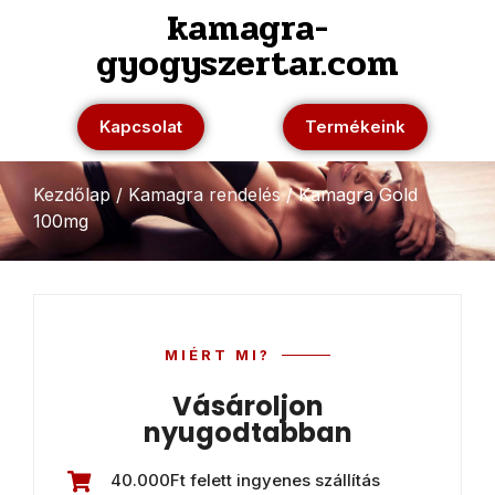
kamagra-
gyogyszertar.com
Kapcsolat
Termékeink
Kezdőlap
/
Kamagra rendelés
/ Kamagra Gold
100mg
MIÉRT MI?
Vásároljon
nyugodtabban
40.000Ft felett ingyenes szállítás