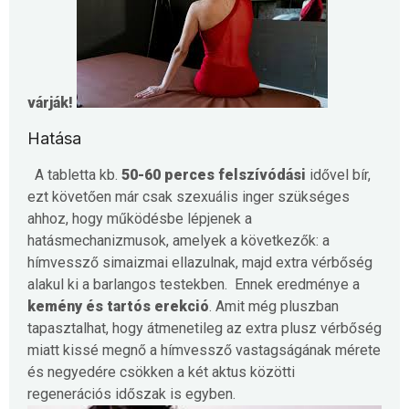
várják!
Hatása
A tabletta kb.
50-60 perces felszívódási
idővel bír,
ezt követően már csak szexuális inger szükséges
ahhoz, hogy működésbe lépjenek a
hatásmechanizmusok, amelyek a következők: a
hímvessző simaizmai ellazulnak, majd extra vérbőség
alakul ki a barlangos testekben.
Ennek eredménye a
kemény és tartós erekció
.
Amit még pluszban
tapasztalhat, hogy átmenetileg az extra plusz vérbőség
miatt kissé megnő a hímvessző vastagságának mérete
és negyedére csökken a két aktus közötti
regenerációs időszak is egyben.