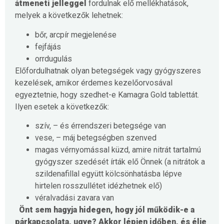
átmeneti jelleggel
fordulnak elő mellékhatások,
melyek a következők lehetnek:
bőr, arcpír megjelenése
fejfájás
orrdugulás
Előfordulhatnak olyan betegségek vagy gyógyszeres
kezelések, amikor érdemes kezelőorvosával
egyeztetnie, hogy szedhet-e Kamagra Gold tablettát.
Ilyen esetek a következők:
szív, – és érrendszeri betegsége van
vese, – máj betegségben szenved
magas vérnyomással küzd, amire nitrát tartalmú
gyógyszer szedését írták elő Önnek (a nitrátok a
szildenafillal együtt kölcsönhatásba lépve
hirtelen rosszullétet idézhetnek elő)
véralvadási zavara van
Önt sem hagyja hidegen, hogy jól működik-e a
párkapcsolata, ugye? Akkor lépjen időben, és élje