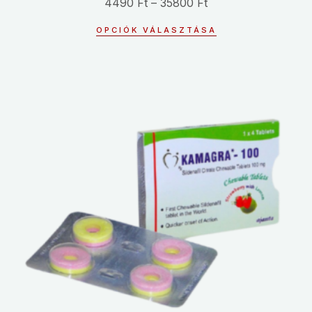
4490
Ft
–
35800
Ft
OPCIÓK VÁLASZTÁSA